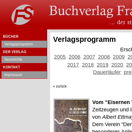
BÜCHER
Verlagsprogramm
Verlagsprogramm
Ersc
DER VERLAG
2005
2006
2007
2008
2009
2
Geschichte
2017
2018
2019
2020
2
KONTAKT
Dauerläufer
pre
Impressum
« zurück
Vom "Eisernen 
Zeitzeugen und 
von
Albert Ettmay
Dem Verein "Denk
besonderes Anli