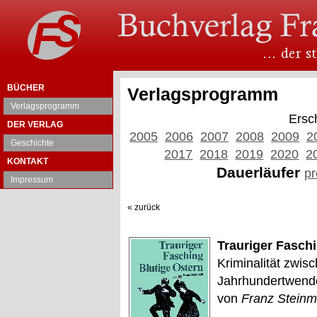
BÜCHER
Verlagsprogramm
Verlagsprogramm
Ersc
DER VERLAG
2005
2006
2007
2008
2009
2
Geschichte
2017
2018
2019
2020
2
KONTAKT
Dauerläufer
pr
Impressum
« zurück
Trauriger Faschi
Kriminalität zwis
Jahrhundertwend
von
Franz Steinm