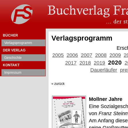
BÜCHER
Verlagsprogramm
Verlagsprogramm
Ersc
DER VERLAG
2005
2006
2007
2008
2009
2
Geschichte
2020
2017
2018
2019
2
KONTAKT
Dauerläufer
pre
Impressum
« zurück
Mollner Jahre
Eine Sozialgesch
von
Franz Stein
Am Anfang dieses
seine Großmutter