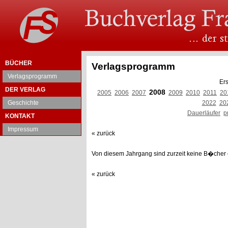
BÜCHER
Verlagsprogramm
Verlagsprogramm
Ers
DER VERLAG
2008
2005
2006
2007
2009
2010
2011
20
Geschichte
2022
20
Dauerläufer
p
KONTAKT
Impressum
« zurück
Von diesem Jahrgang sind zurzeit keine B�cher e
« zurück