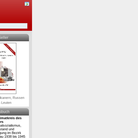
eller
ikanern, Russen
 Leuten
lsbuch
imatkreis des
rs
alsozialismus,
stand und
gung im Bezirk
au 1938 bis 1945