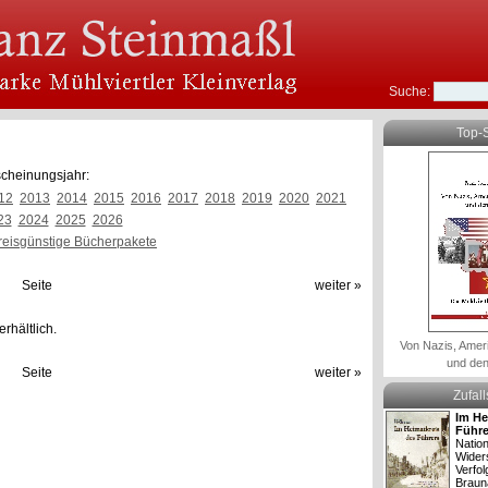
Suche:
Top-S
cheinungsjahr:
12
2013
2014
2015
2016
2017
2018
2019
2020
2021
23
2024
2025
2026
reisgünstige Bücherpakete
Seite
weiter »
rhältlich.
Von Nazis, Amer
und den
Seite
weiter »
Zufal
Im He
Führe
Nation
Wider
Verfol
Braun