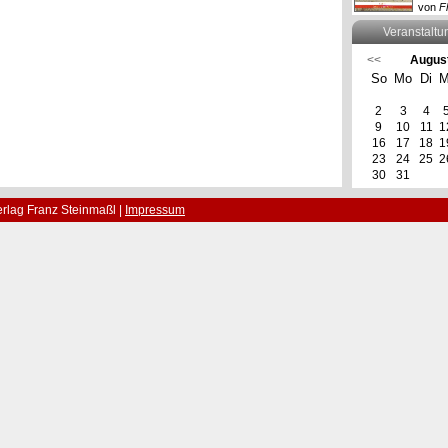
von
F
Veranstaltu
<<
Augus
So
Mo
Di
M
2
3
4
9
10
11
1
16
17
18
1
23
24
25
2
30
31
rlag Franz Steinmaßl |
Impressum