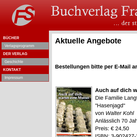
BÜCHER
Aktuelle Angebote
Verlagsprogramm
DER VERLAG
Geschichte
Bestellungen bitte per E-Mail
KONTAKT
Impressum
Auch auf dich w
Die Familie Langt
"Hasenjagd"
von
Walter Kohl
Anlässlich 70 Ja
Preis: € 24,50
ISBN: 3-902427-