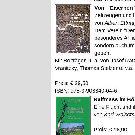
Vom "Eisernen 
Zeitzeugen und 
von
Albert Ettmay
Dem Verein "Denk
besonderes Anli
sondern auch Im
geben.
Mit Beiträgen u. a. von Josef Rat
Vranitzky, Thomas Stelzer u. v.a.
Preis: € 29,50
ISBN: 978-3-903340-04-6
Raifmass im B
Eine Flucht und 
von
Karl Woisets
Preis: € 18,90