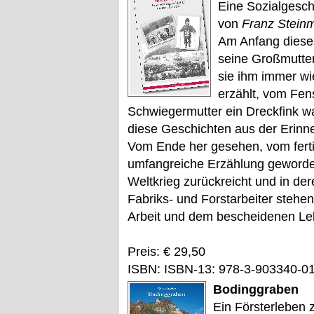
Eine Sozialgesch
von
Franz Stein
Am Anfang dieses
seine Großmutter
sie ihm immer wi
erzählt, vom Fen
Schwiegermutter ein Dreckfink w
diese Geschichten aus der Erinn
Vom Ende her gesehen, vom ferti
umfangreiche Erzählung geworden,
Weltkrieg zurückreicht und in der
Fabriks- und Forstarbeiter stehen
Arbeit und dem bescheidenen L
Preis: € 29,50
ISBN: ISBN-13: 978-3-903340-0
Bodinggraben
Ein Försterleben 