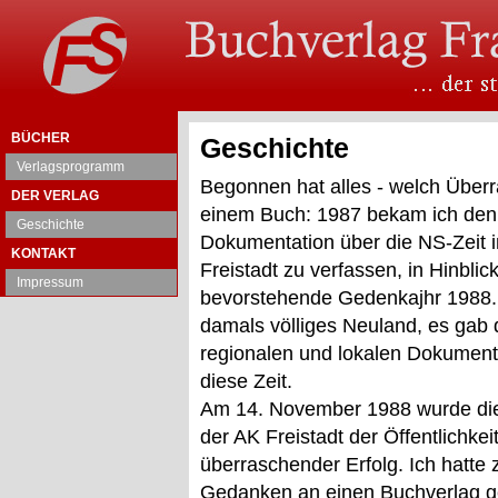
BÜCHER
Geschichte
Verlagsprogramm
Begonnen hat alles - welch Überr
DER VERLAG
einem Buch: 1987 bekam ich den 
Geschichte
Dokumentation über die NS-Zeit 
KONTAKT
Freistadt zu verfassen, in Hinblic
Impressum
bevorstehende Gedenkajhr 1988.
damals völliges Neuland, es gab
regionalen und lokalen Dokument
diese Zeit.
Am 14. November 1988 wurde die
der AK Freistadt der Öffentlichkei
überraschender Erfolg. Ich hatte
Gedanken an einen Buchverlag g