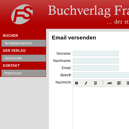
BÜCHER
Email versenden
Verlagsprogramm
DER VERLAG
Vorname:
Geschichte
Nachname:
KONTAKT
Email:
Impressum
Betreff:
Nachricht: