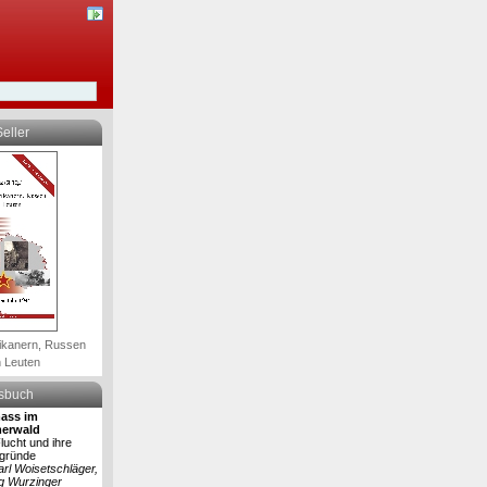
eller
ikanern, Russen
 Leuten
lsbuch
ass im
erwald
lucht und ihre
rgründe
arl Woisetschläger,
g Wurzinger