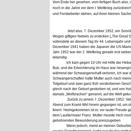
Vom Ende her gesehen, vom fertigen Buch also, 
noch in die Jahre vor dem I. Weltkrieg zurückreic
und Forstarbeiter stehen, auf ihren kleinen Sach
Jetzt also: 7. Dezember 1952, ein Sonn
Wogen giftigen Nebels zu ersticken („The Great S
vollendete an diesem Tag ihr 44. Lebensjahr und
Dezember 1941 haben die Japaner die US-Marine
Jahr 1952 war der 2. Weltkrieg gerade erst sie
lebendig.
Ich kam gegen 10 Uhr mit Hilfe der Heb
Bub, und die Erleichterung im Haus war riesengr
während der Schwangerschaft verloren, ich war da
Schwangerschaften hatte Mutter auch nach meiner 
Totgeburt und zwei ganz früh verstorbenen Gesch
gleich nach der Geburt gestorben ist, und von H
damals „Wolfsrachen“ genannt, auf die Welt geko
Zurück zu jenem 7. Dezember 1952: Vate
Abend zum Kraml-Wirt hinein gegangen ist, um d
feiern. Heimgekommen ist er, vor lauter Freude 
dem Laußermaier Franz. Mutter musste mich noch
gebührenden Bewunderung preiszugeben.
Wenn jedoch, meist an meinen Geburtsta