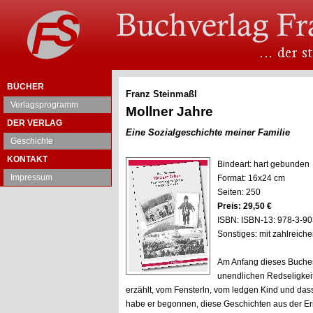
BÜCHER
Franz Steinmaßl
Verlagsprogramm
Mollner Jahre
DER VERLAG
Eine Sozialgeschichte meiner Familie
Geschichte
KONTAKT
Bindeart: hart gebunden
Impressum
Format: 16x24 cm
Seiten: 250
Preis: 29,50 €
ISBN: ISBN-13: 978-3-9
Sonstiges: mit zahlreich
Am Anfang dieses Buches,
unendlichen Redseligkei
erzählt, vom Fensterln, vom ledgen Kind und das
habe er begonnen, diese Geschichten aus der Er