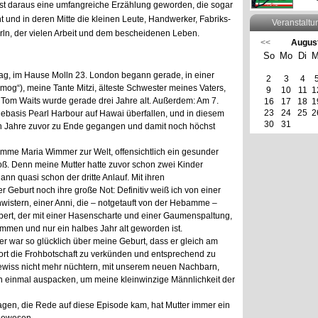
ist daraus eine umfangreiche Erzählung geworden, die sogar
ht und in deren Mitte die kleinen Leute, Handwerker, Fabriks-
Veranstaltu
erln, der vielen Arbeit und dem bescheidenen Leben.
<<
Augus
So
Mo
Di
M
tag, im Hause Molln 23. London begann gerade, in einer
2
3
4
mog“), meine Tante Mitzi, älteste Schwester meines Vaters,
9
10
11
1
 Tom Waits wurde gerade drei Jahre alt. Außerdem: Am 7.
16
17
18
1
23
24
25
2
basis Pearl Harbour auf Hawai überfallen, und in diesem
30
31
ben Jahre zuvor zu Ende gegangen und damit noch höchst
amme Maria Wimmer zur Welt, offensichtlich ein gesunder
oß. Denn meine Mutter hatte zuvor schon zwei Kinder
nn quasi schon der dritte Anlauf. Mit ihren
Geburt noch ihre große Not: Definitiv weiß ich von einer
wistern, einer Anni, die – notgetauft von der Hebamme –
ubert, der mit einer Hasenscharte und einer Gaumenspaltung,
mmen und nur ein halbes Jahr alt geworden ist.
r war so glücklich über meine Geburt, dass er gleich am
ort die Frohbotschaft zu verkünden und entsprechend zu
gewiss nicht mehr nüchtern, mit unserem neuen Nachbarn,
 einmal auspacken, um meine kleinwinzige Männlichkeit der
gen, die Rede auf diese Episode kam, hat Mutter immer ein