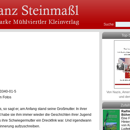
Suche:
Top-S
03340-01-5
Von Nazis, Amer
und den
en Fotos
Zufal
 so sagt er, am Anfang stand seine Großmutter. In ihrer
Raifm
t habe sie ihm immer wieder die Geschichten ihrer Jugend
Böhm
Eine F
s ihre Schwiegermutter ein Dreckfink war. Und irgendwann
Hinte
von
K
innerung aufzuschreiben.
Ludwi