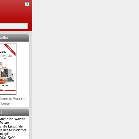
eller
ikanern, Russen
 Leuten
lsbuch
auf dich wartet
Mutter
milie Langthaler
en der Mühlviertler
njagd"
alter Kohl