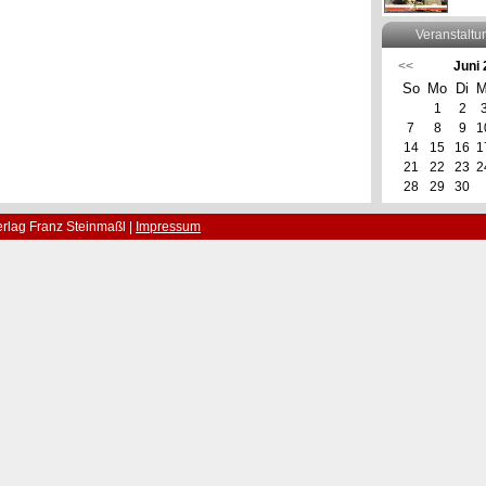
Veranstaltu
<<
Juni
So
Mo
Di
M
1
2
7
8
9
1
14
15
16
1
21
22
23
2
28
29
30
rlag Franz Steinmaßl |
Impressum