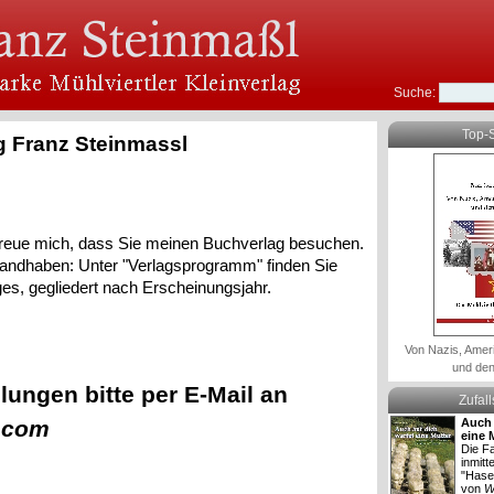
Suche:
Top-S
 Franz Steinmassl
reue mich, dass Sie meinen Buchverlag besuchen.
 handhaben: Unter "Verlagsprogramm" finden Sie
s, gegliedert nach Erscheinungsjahr.
Von Nazis, Amer
und den
lungen bitte per E-Mail an
Zufal
.com
Auch 
eine 
Die Fa
inmitt
"Hase
von
W