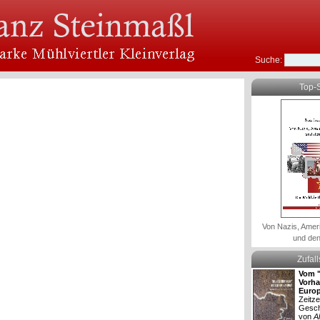
Suche:
Top-S
Von Nazis, Amer
und den
Zufal
Vom "
Vorha
Europ
Zeitz
Gesch
von
A