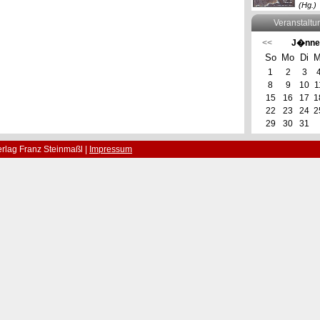
(Hg.)
Veranstaltu
<<
J�nne
So
Mo
Di
M
1
2
3
8
9
10
1
15
16
17
1
22
23
24
2
29
30
31
rlag Franz Steinmaßl |
Impressum