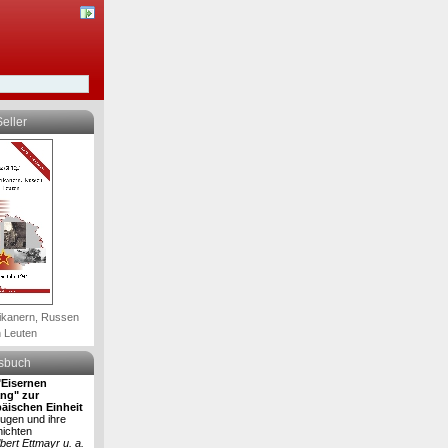
eller
ikanern, Russen
 Leuten
lsbuch
Eisernen
ng" zur
äischen Einheit
eugen und ihre
ichten
lbert Ettmayr u. a.