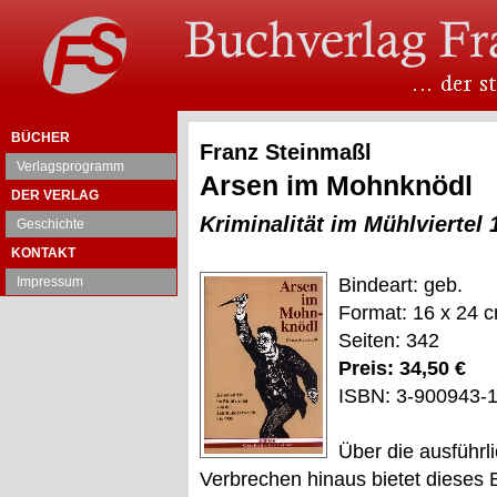
BÜCHER
Franz Steinmaßl
Verlagsprogramm
Arsen im Mohnknödl
DER VERLAG
Kriminalität im Mühlviertel 
Geschichte
KONTAKT
Impressum
Bindeart: geb.
Format: 16 x 24 
Seiten: 342
Preis: 34,50 €
ISBN: 3-900943-
Über die ausführl
Verbrechen hinaus bietet dieses B