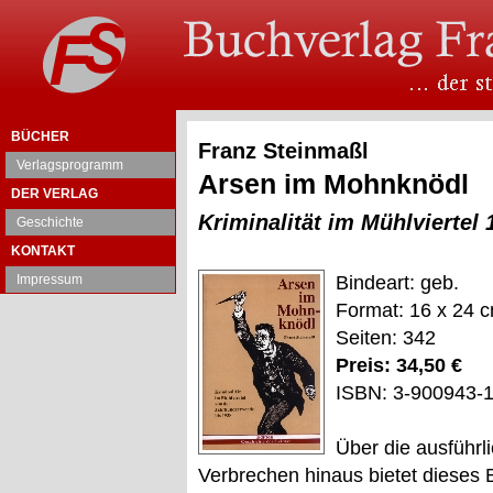
BÜCHER
Franz Steinmaßl
Verlagsprogramm
Arsen im Mohnknödl
DER VERLAG
Kriminalität im Mühlviertel 
Geschichte
KONTAKT
Impressum
Bindeart: geb.
Format: 16 x 24 
Seiten: 342
Preis: 34,50 €
ISBN: 3-900943-
Über die ausführl
Verbrechen hinaus bietet dieses B