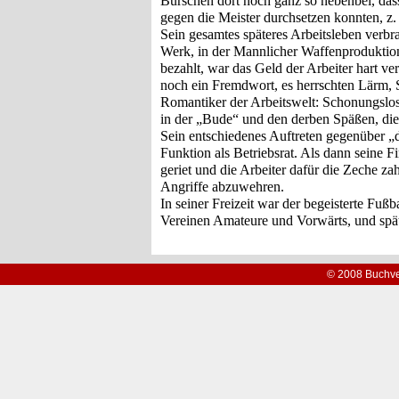
Burschen dort noch ganz so nebenbei, dass
gegen die Meister durchsetzen konnten, z
Sein gesamtes späteres Arbeits­leben verbr
Werk,
in der Mannlicher Waffenprodukti
bezahlt, war das Geld der Arbeiter hart v
noch ein Fremdwort, es herrschten Lärm, 
Romantiker der Arbeitswelt: Schonungslo
in der „Bude“ und den derben Späßen, die 
Sein entschiedenes Auftreten gegenüber „d
Funktion als Betriebsrat. Als dann sein
geriet und die Arbeiter dafür die Zeche zahl
Angriffe abzuwehren.
In seiner Freizeit war der begeisterte Fußb
Vereinen Amateure und Vorwärts, und spä
© 2008 Buchve