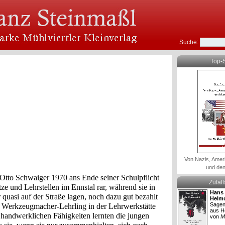
Suche:
Top-S
Von Nazis, Amer
und den
Otto Schwaiger 1970 ans Ende seiner Schul­pflicht
Zufal
ze und Lehrstellen im Ennstal rar, während sie in
Hans 
r quasi auf der Straße lagen, noch dazu gut bezahlt
Helm
Sagen
ls Werkzeugmacher-Lehrling in der Lehrwerkstätte
aus H
andwerklichen Fähigkeiten lernten die jungen
von
M