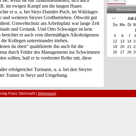
 sie, wenn sie nur zusammenhielten, sich auch
. B. im ewigen Kampf um die langen Haare.
Veranstaltu
achte er u. a. bei Steyr-Daimler-Puch, im Wälzlager-
on und
weiteren
Steyrer Großbetrieben. Obwohl gut
<<
Juli
erdient: Umweltschutz am Arbeitsplatz war lange Zeit
So
Mo
Di
M
Staub und Gestank. Und Otto Schwaiger ist kein
s berichtet er auch vom übermäßigen Alkoholgenuss
5
6
7
die Kollegen untereinander trieben.
12
13
14
1
enen da oben“ qualifizierte ihn auch für die
19
20
21
2
e Firma durch Fehler des Managements ins Schwimmen
26
27
28
2
en sollten, half er in vorderster Reihe mit, diese
aller erfolgreicher Tormann, u. a. bei den Steyrer
ter Trainer in Steyr und Umgebung.
rlag Franz Steinmaßl |
Impressum