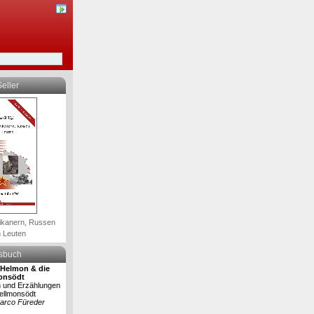
eller
ikanern, Russen
 Leuten
lsbuch
Helmon & die
onsödt
 und Erzählungen
ellmonsödt
arco Füreder