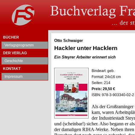
BÜCHER
Otto Schwaiger
Verlagsprogramm
Hackler unter Hacklern
DER VERLAG
Ein Steyrer Arbeiter erinnert sich
Geschichte
KONTAKT
Bindeart: geb.
Impressum
Format: 24x16 cm
Seiten: 214
Preis: 29,50 €
ISBN: 978-3-903340-02-2
Als der Großraminger 
kam, waren Arbeitsplät
der Industriestadt Stey
und (scheinbar!) sicher. Also begann er a
der damaligen RIHA-Werke. Neben ihren h