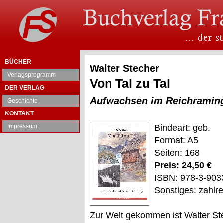
BÜCHER
Walter Stecher
Verlagsprogramm
Von Tal zu Tal
DER VERLAG
Aufwachsen im Reichraming
Geschichte
KONTAKT
Impressum
Bindeart: geb.
Format: A5
Seiten: 168
Preis: 24,50 €
ISBN: 978-3-903
Sonstiges: zahlr
Zur Welt gekommen ist Walter St