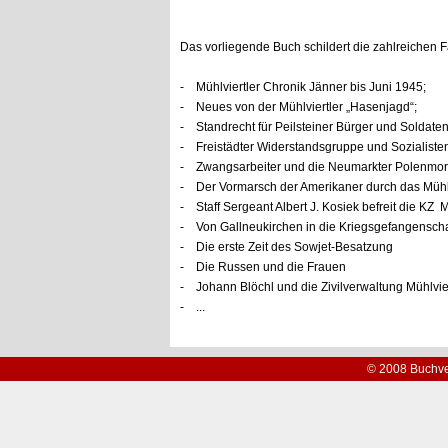
Das vorliegende Buch schildert die zahlreichen F
- Mühlviertler Chronik Jänner bis Juni 1945;
- Neues von der Mühlviertler „Hasenjagd“;
- Standrecht für Peilsteiner Bürger und Soldate
- Freistädter Widerstandsgruppe und Sozialist
- Zwangsarbeiter und die Neumarkter Polenmor
- Der Vormarsch der Amerikaner durch das Mühlv
- Staff Sergeant Albert J. Kosiek befreit die K
- Von Gallneukirchen in die Kriegsgefangenscha
- Die erste Zeit des Sowjet-Besatzung
- Die Russen und die Frauen
- Johann Blöchl und die Zivilverwaltung Mühlvier
- ...
© 2008 Buchve