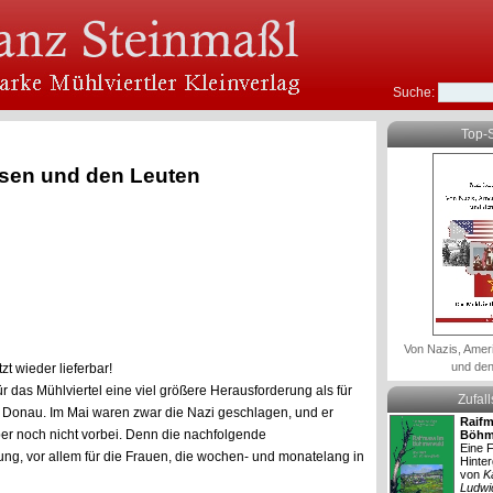
Suche:
Top-S
ssen und den Leuten
Von Nazis, Amer
und den
zt wieder lieferbar!
r das Mühlviertel eine viel größere Herausforderung als für
Zufal
r Donau. Im Mai waren zwar die Nazi geschlagen, und er
Raifm
er noch nicht vorbei. Denn die nachfolgende
Böhm
Eine F
ng, vor allem für die Frauen, die wochen- und monatelang in
Hinte
von
K
Ludwi