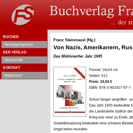
BÜCHER
Franz Steinmassl (Hg.)
Verlagsprogramm
Von Nazis, Amerikanern, Ru
DER VERLAG
Das Mühlviertler Jahr 1945
Geschichte
KONTAKT
Format: 16x24 cm
Impressum
Seiten: 512
Preis: 34,50 €
ISBN: 978-3-902427-97-7
Schon länger vergriffen - jet
Das Jahr 1945 bedeutete fü
die Landesteile südlich de
Krieg war zwar zu Ende, ab
Sowjetbesatzung bedeutete eine schwere Belastu
Angst leben mussten.