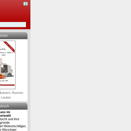
eller
ikanern, Russen
 Leuten
lsbuch
ass im
erwald
lucht und ihre
rgründe
arl Woisetschläger,
g Wurzinger