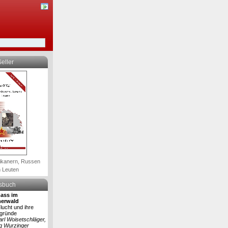
eller
ikanern, Russen
 Leuten
lsbuch
ass im
erwald
lucht und ihre
rgründe
arl Woisetschläger,
g Wurzinger