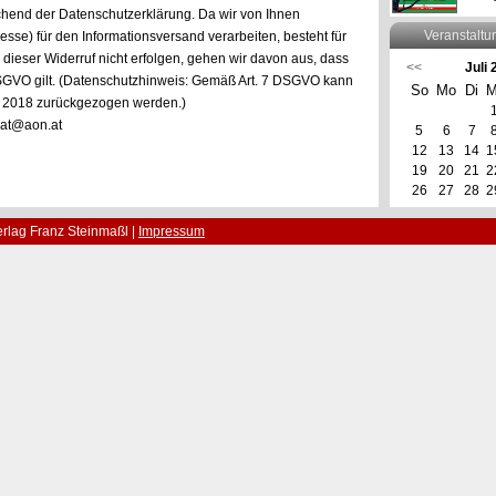
chend der Datenschutzerklärung. Da wir von Ihnen
Veranstaltu
e) für den Informationsversand verarbeiten, besteht für
e dieser Widerruf nicht erfolgen, gehen wir davon aus, dass
<<
Juli
DSGVO gilt. (Datenschutzhinweis: Gemäß Art. 7 DSGVO kann
So
Mo
Di
M
ai 2018 zurückgezogen werden.)
mat@aon.at
5
6
7
12
13
14
1
19
20
21
2
26
27
28
2
rlag Franz Steinmaßl |
Impressum