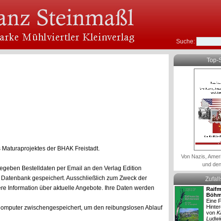
Suche:
Top-S
 Maturaprojektes der BHAK Freistadt.
Von Nazis, Amer
und den
geben Bestelldaten per Email an den Verlag Edition
 Datenbank gespeichert. Ausschließlich zum Zweck der
Zufal
re Information über aktuelle Angebote. Ihre Daten werden
Raifm
Böhm
Eine F
Hinte
 Computer zwischengespeichert, um den reibungslosen Ablauf
von
K
Ludwi