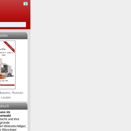
eller
ikanern, Russen
 Leuten
lsbuch
ass im
erwald
lucht und ihre
rgründe
arl Woisetschläger,
g Wurzinger