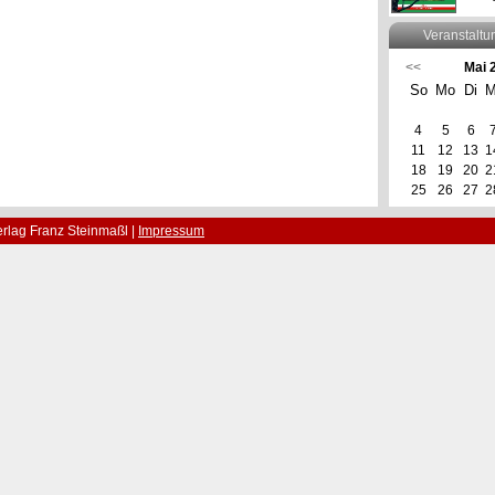
Veranstaltu
<<
Mai 
So
Mo
Di
M
4
5
6
11
12
13
1
18
19
20
2
25
26
27
2
rlag Franz Steinmaßl |
Impressum