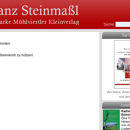
Suche:
Top-S
önnten.
Warenkorb zu nützen!
Von Nazis, Amer
und den
Zufal
Raifm
Böhm
Eine F
Hinte
von
K
Ludwi