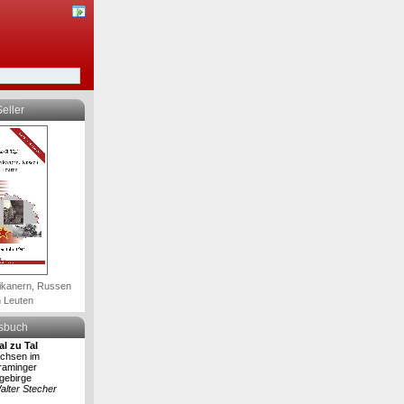
eller
ikanern, Russen
 Leuten
lsbuch
al zu Tal
chsen im
raminger
gebirge
alter Stecher