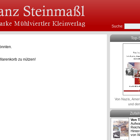
Suche:
Top-S
önnten.
Warenkorb zu nützen!
Von Nazis, Amer
und den
Zufal
Von T
Aufwa
Reich
Hinter
von
W