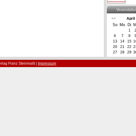
Veranstaltu
<<
April
So
Mo
Di
M
1
6
7
8
13
14
15
1
20
21
22
2
27
28
29
3
rlag Franz Steinmaßl |
Impressum