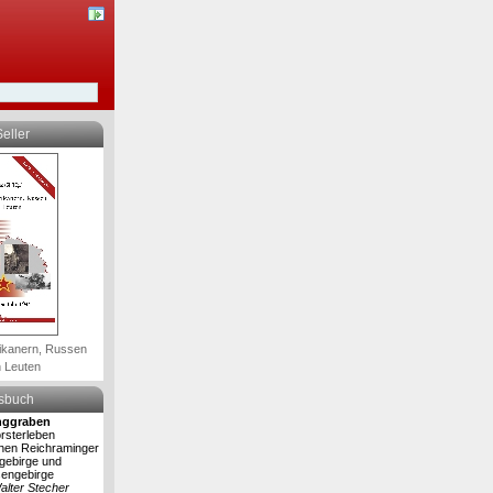
eller
ikanern, Russen
 Leuten
lsbuch
nggraben
rsterleben
hen Reichraminger
rgebirge und
engebirge
alter Stecher