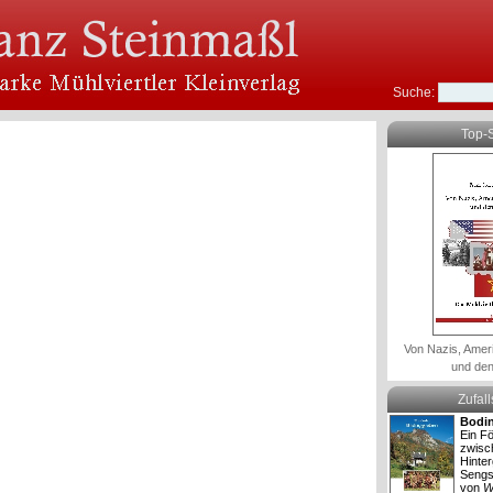
Suche:
Top-S
Von Nazis, Amer
und den
Zufal
Bodi
Ein Fö
zwisc
Hinte
Sengs
von
W