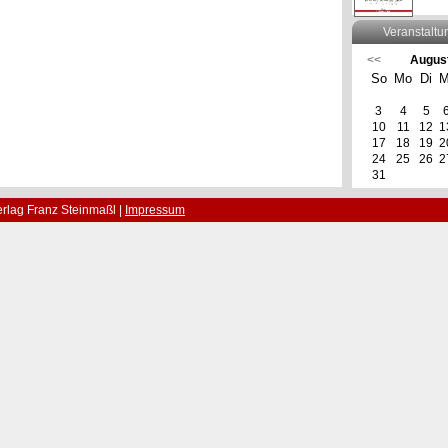
Veranstaltu
<<
Augus
So
Mo
Di
M
3
4
5
10
11
12
1
17
18
19
2
24
25
26
2
31
rlag Franz Steinmaßl |
Impressum