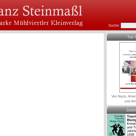
Suche:
Top-S
Von Nazis, Amer
und den
Zufal
Traur
Bluti
Krimin
und T
Jahrh
1938