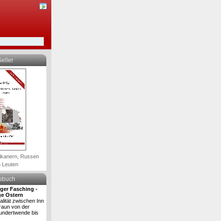
eller
ikanern, Russen
 Leuten
lsbuch
iger Fasching -
ge Ostern
alität zwischen Inn
raun von der
undertwende bis