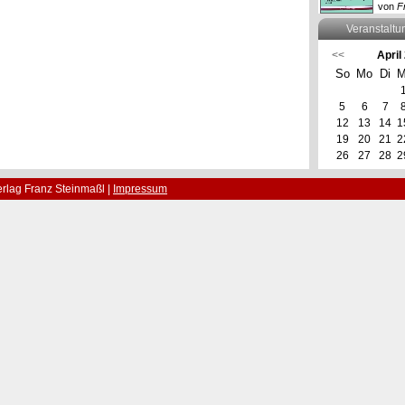
von
F
Veranstaltu
<<
April
So
Mo
Di
M
5
6
7
12
13
14
1
19
20
21
2
26
27
28
2
rlag Franz Steinmaßl |
Impressum