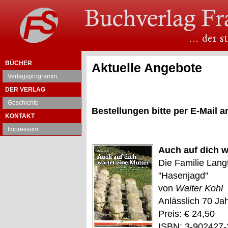
BÜCHER
Aktuelle Angebote
Verlagsprogramm
DER VERLAG
Geschichte
Bestellungen bitte per E-Mail
KONTAKT
Impressum
Auch auf dich w
Die Familie Langt
"Hasenjagd"
von
Walter Kohl
Anlässlich 70 Ja
Preis: € 24,50
ISBN: 3-902427-