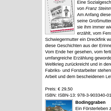
Eine Sozialgesch
von
Franz Stein
Am Anfang dieses
seine Großmutter
sie ihm immer wi
erzählt, vom Fen
Schwiegermutter ein Dreckfink w
diese Geschichten aus der Erinn
Vom Ende her gesehen, vom ferti
umfangreiche Erzählung geworden,
Weltkrieg zurückreicht und in der
Fabriks- und Forstarbeiter stehen
Arbeit und dem bescheidenen L
Preis: € 29,50
ISBN: ISBN-13: 978-3-903340-0
Bodinggraben
Ein Försterleben 