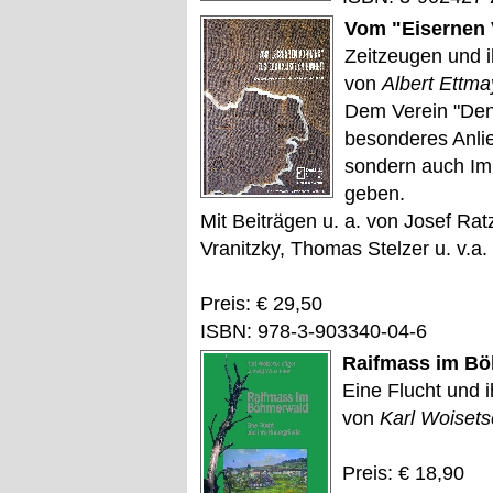
Vom "Eisernen 
Zeitzeugen und 
von
Albert Ettmay
Dem Verein "Denk
besonderes Anli
sondern auch Im
geben.
Mit Beiträgen u. a. von Josef Rat
Vranitzky, Thomas Stelzer u. v.a.
Preis: € 29,50
ISBN: 978-3-903340-04-6
Raifmass im B
Eine Flucht und 
von
Karl Woisets
Preis: € 18,90