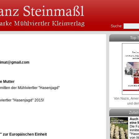
Suche:
Top-S
heimat@gmail.com
ne Mutter
nmitten der Mühlviertler "Hasenjagd"
Von Nazis, Amer
viertler "Hasenjagd" 2015!
und den
Zufal
Auch 
eine 
Die Fa
inmitt
"Hase
 zur Europäischen Einheit
von
W