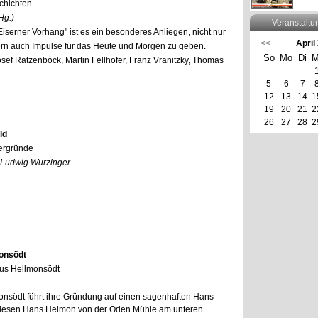
chichten
Hg.)
Veranstaltu
serner Vorhang" ist es ein besonderes Anliegen, nicht nur
<<
April
rn auch Impulse für das Heute und Morgen zu geben.
So
Mo
Di
M
Josef Ratzenböck, Martin Fellhofer, Franz Vranitzky, Thomas
5
6
7
12
13
14
1
19
20
21
2
26
27
28
2
ld
tergründe
, Ludwig Wurzinger
onsödt
us Hellmonsödt
nsödt führt ihre Gründung auf einen sagenhaften Hans
diesen Hans Helmon von der Öden Mühle am unteren