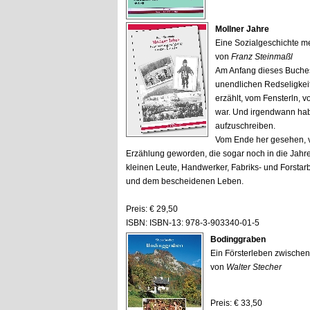
Mollner Jahre
Eine Sozialgeschichte me
von
Franz Steinmaßl
Am Anfang dieses Buches,
unendlichen Redseligkei
erzählt, vom Fensterln, 
war. Und irgendwann hab
aufzuschreiben.
Vom Ende her gesehen, vo
Erzählung geworden, die sogar noch in die Jahre 
kleinen Leute, Handwerker, Fabriks- und Forstarbe
und dem bescheidenen Leben.
Preis: € 29,50
ISBN: ISBN-13: 978-3-903340-01-5
Bodinggraben
Ein Försterleben zwische
von
Walter Stecher
Preis: € 33,50