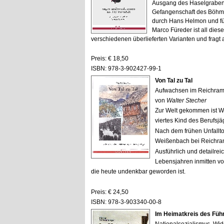
Ausgang des Haselgrabens 
Gefangenschaft des Böhme
durch Hans Helmon und füh
Marco Füreder ist all die
verschiedenen überlieferten Varianten und fragt 
Preis: € 18,50
ISBN: 978-3-902427-99-1
Von Tal zu Tal
Aufwachsen im Reichrami
von
Walter Stecher
Zur Welt gekommen ist Wa
viertes Kind des Berufsjä
Nach dem frühen Unfallto
Weißenbach bei Reichra
Ausführlich und detailrei
Lebensjahren inmitten von
die heute undenkbar geworden ist.
Preis: € 24,50
ISBN: 978-3-903340-00-8
Im Heimatkreis des Füh