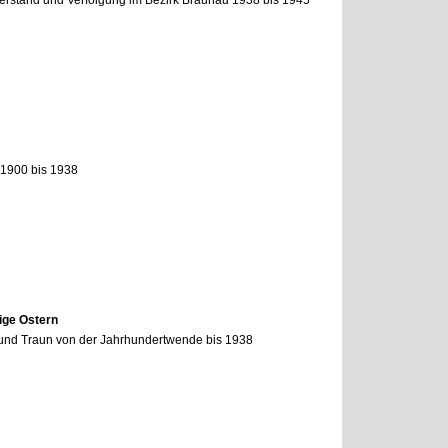
erstand und Verfolgung im Bezirk Braunau 1938 bis 1945
l 1900 bis 1938
tige Ostern
n und Traun von der Jahrhundertwende bis 1938