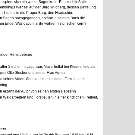
spinnt sich ein weiter Sagenkreis. Er umschließt die
nkönigs Wenzel auf der Burg Wildberg, dessen Befreiung
rt so bis in die Prager Burg, den Hradschin.
sen Sagen nachgegangen, erzählt in seinem Buch die
am Ende: Was davon ist ihr wahrer historischer Kern?
nger Hintergebirge
lter Stecher im Jagdhaus Mayerhoftal bei Kleinreifling als
gers Otto Stecher und seiner Frau Agnes.
d seines Vaters übersiedelte die kleine Familie nach
ming.
ch erzählt der Autor von seinen ersten siebzehn
 Waldarbeitern und Forstleuten in einer kindlichen Freiheit,
rers