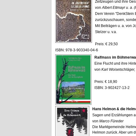
Zeitzeugen und ihre Ges
von
Albert Ettmayr u. a. (
Dem Verein "DenkStein Ei
zurückzuschauen, sonde
Mit Beiträgen u. a. von 
Stelzer u. v.a.
Preis: € 29,50
ISBN: 978-3-903340-04-6
Raifmass im Böhmerwa
Eine Flucht und ihre Hin
von
Karl Woisetschläger
Preis: € 18,90
ISBN: 3-902427-13-2
Hans Helmon & die Helm
Sagen und Erzählungen a
von
Marco Füreder
Die Marktgemeinde Hellmo
Helmon zurück. Aber um 