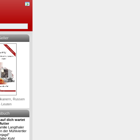
eller
ikanern, Russen
 Leuten
lsbuch
auf dich wartet
Mutter
milie Langthaler
en der Mühlviertler
njagd"
alter Kohl