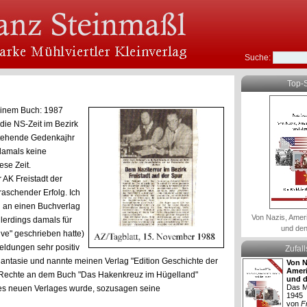
Suche:
Top-S
 einem Buch: 1987
die NS-Zeit im Bezirk
rstehende Gedenkajhr
damals keine
se Zeit.
AK Freistadt der
rraschender Erfolg. Ich
n an einen Buchverlag
Von Nazis, Amer
lerdings damals für
und den
ive" geschrieben hatte)
eldungen sehr positiv
Zufal
hantasie und nannte meinen Verlag "Edition Geschichte der
Von N
Ameri
 Rechte an dem Buch "Das Hakenkreuz im Hügelland"
und d
Das Mü
nes neuen Verlages wurde, sozusagen seine
1945
von
F