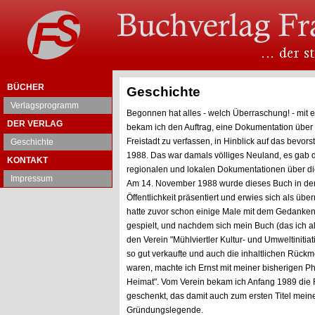
BÜCHER
Geschichte
Verlagsprogramm
Begonnen hat alles - welch Überraschung! - mit
DER VERLAG
bekam ich den Auftrag, eine Dokumentation über 
Freistadt zu verfassen, in Hinblick auf das bevo
Geschichte
1988. Das war damals völliges Neuland, es gab 
KONTAKT
regionalen und lokalen Dokumentationen über die
Impressum
Am 14. November 1988 wurde dieses Buch in der 
Öffentlichkeit präsentiert und erwies sich als übe
hatte zuvor schon einige Male mit dem Gedanke
gespielt, und nachdem sich mein Buch (das ich al
den Verein "Mühlviertler Kultur- und Umweltinitiat
so gut verkaufte und auch die inhaltlichen Rückm
waren, machte ich Ernst mit meiner bisherigen P
Heimat". Vom Verein bekam ich Anfang 1989 die
geschenkt, das damit auch zum ersten Titel mei
Gründungslegende.