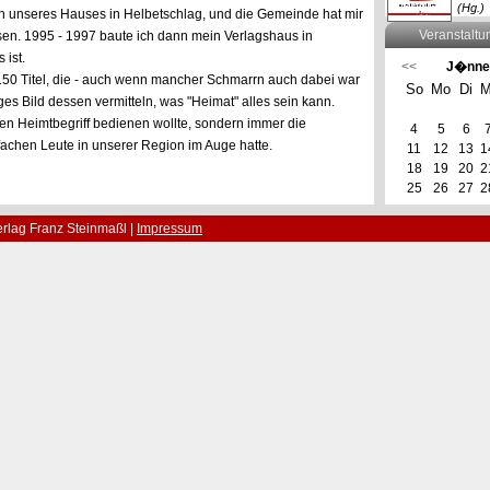
(Hg.)
 unseres Hauses in Helbetschlag, und die Gemeinde hat mir
Veranstaltu
en. 1995 - 1997 baute ich dann mein Verlagshaus in
 ist.
<<
J�nne
150 Titel, die - auch wenn mancher Schmarrn auch dabei war
So
Mo
Di
M
ges Bild dessen vermitteln, was "Heimat" alles sein kann.
igen Heimtbegriff bedienen wollte, sondern immer die
4
5
6
achen Leute in unserer Region im Auge hatte.
11
12
13
1
18
19
20
2
25
26
27
2
rlag Franz Steinmaßl |
Impressum