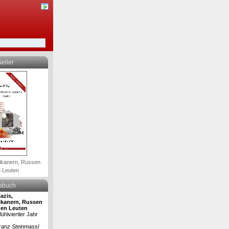
eller
ikanern, Russen
 Leuten
lsbuch
azis,
kanern, Russen
en Leuten
hlviertler Jahr
ranz Steinmassl